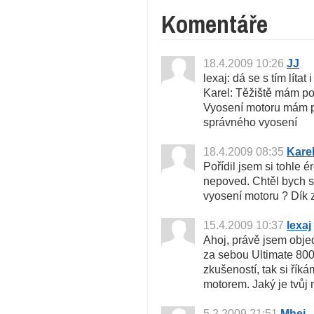
Komentáře
18.4.2009 10:26
JJ
lexaj: dá se s tím líta
Karel: Těžiště mám p
Vyosení motoru mám po
správného vyosení
18.4.2009 08:35
Kare
Pořídil jsem si tohle 
nepoved. Chtěl bych s
vyosení motoru ? Dík z
15.4.2009 10:37
lexaj
Ahoj, právě jsem obje
za sebou Ultimate 800
zkušeností, tak si řík
motorem. Jaký je tvůj 
5.2.2009 21:51
Mhej