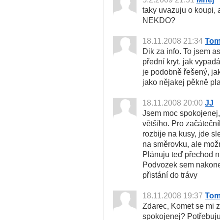
taky uvazuju o koupi,
NEKDO?
18.11.2008 21:34
Tom
Dik za info. To jsem a
přední kryt, jak vypa
je podobně řešený, jak
jako nějakej pěkně pla
18.11.2008 20:00
JJ
Jsem moc spokojenej, 
většího. Pro začáteční
rozbije na kusy, jde sl
na směrovku, ale možn
Plánuju teď přechod n
Podvozek sem nakonec 
přistání do trávy
18.11.2008 19:37
Tom
Zdarec, Komet se mi za
spokojenej? Potřebuju