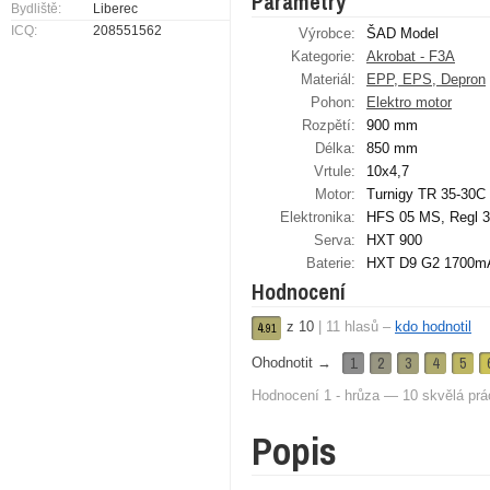
Parametry
Bydliště:
Liberec
ICQ:
208551562
Výrobce:
ŠAD Model
Kategorie:
Akrobat - F3A
Materiál:
EPP, EPS, Depron
Pohon:
Elektro motor
Rozpětí:
900 mm
Délka:
850 mm
Vrtule:
10x4,7
Motor:
Turnigy TR 35-30C
Elektronika:
HFS 05 MS, Regl 
Serva:
HXT 900
Baterie:
HXT D9 G2 1700mA
Hodnocení
z
10
|
11
hlasů –
kdo hodnotil
4.
91
1
2
3
4
5
Ohodnotit →
Hodnocení 1 - hrůza — 10 skvělá prá
Popis