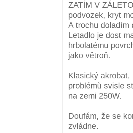
ZATÍM V ZÁLETOV
podvozek, kryt mo
A trochu doladím 
Letadlo je dost ma
hrbolatému povrch
jako větroň.
Klasický akrobat
problémů svisle s
na zemi 250W.
Doufám, že se kon
zvládne.