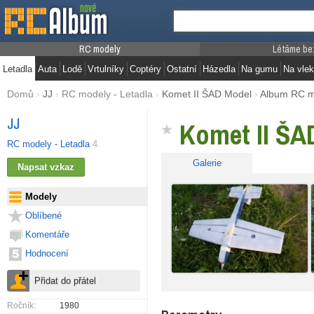
RC modely
Létáme be
Letadla
Auta
Lodě
Vrtulníky
Coptéry
Ostatní
Házedla
Na gumu
Na vlek
Domů
›
JJ
›
RC modely - Letadla
›
Komet II ŠAD Model
›
Album RC m
JJ
Komet II ŠA
RC modely - Letadla
4
Galerie
Modely
Oblíbené
Komentáře
Hodnocení
Ročník:
1980