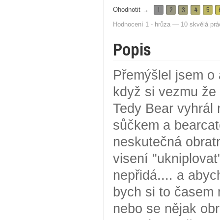
1
2
3
4
5
Ohodnotit →
Hodnocení 1 - hrůza — 10 skvělá prá
Popis
Přemýšlel jsem o 
když si vezmu že 
Tedy Bear vyhrál 
sůčkem a bearcate
neskutečná obratn
visení "ukniplova
nepřidá.... a abyc
bych si to časem n
nebo se nějak obra