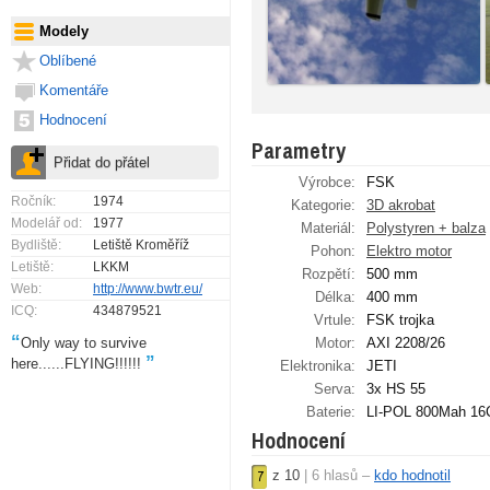
Modely
Oblíbené
Komentáře
Hodnocení
Parametry
Výrobce:
FSK
Ročník:
1974
Kategorie:
3D akrobat
Modelář od:
1977
Materiál:
Polystyren + balza
Bydliště:
Letiště Kroměříž
Pohon:
Elektro motor
Letiště:
LKKM
Rozpětí:
500 mm
Web:
http://www.bwtr.eu/
Délka:
400 mm
ICQ:
434879521
Vrtule:
FSK trojka
“
Only way to survive
Motor:
AXI 2208/26
”
here......FLYING!!!!!!
Elektronika:
JETI
Serva:
3x HS 55
Baterie:
LI-POL 800Mah 16
Hodnocení
z
10
|
6
hlasů –
kdo hodnotil
7