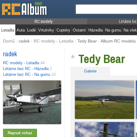
RC modely
Létáme be
Letadla
Auta
Lodě
Vrtulníky
Coptéry
Ostatní
Házedla
Na gumu
Na vlek
Domů
›
radek
›
RC modely - Letadla
›
Tedy Bear
›
Album RC modelu
radek
Tedy Bear
RC modely - Letadla
44
Létáme bez RC - Házedla
2
Galerie
Létáme bez RC - Na gumu
10