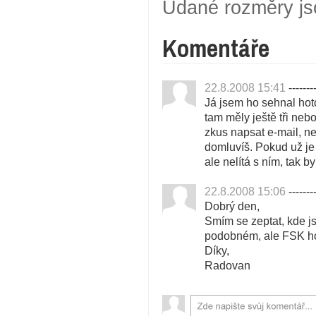
Udané rozměry js
Komentáře
22.8.2008 15:41
--------
Já jsem ho sehnal hot
tam měly ještě tři nebo
zkus napsat e-mail, n
domluvíš. Pokud už je
ale nelítá s ním, tak b
22.8.2008 15:06
--------
Dobrý den,
Smím se zeptat, kde j
podobném, ale FSK ho
Díky,
Radovan