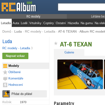
RC modely
Létáme be
Letadla
Auta
Lodě
Vrtulníky
Coptéry
Ostatní
Házedla
Na gumu
Na vlek
Domů
›
Luda
›
RC modely - Letadla
›
AT-6 TEXAN
›
Album RC model
Luda
AT-6 TEXAN
RC modely - Letadla
3
Galerie
Modely
Oblíbené
Komentáře
Hodnocení
Parametry
Ročník:
1970