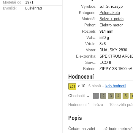
Modelář od:
1971
Výrobce:
S.I.G. rozsyp
Bydliště:
Buštěhrad
Kategorie:
Polomaketa
Materiál:
Balza + potah
Pohon:
Elektro motor
Rozpětí:
914 mm
Váha:
520 g
Vrtule:
8x6
Motor:
DUALSKY 2830
Elektronika:
SPEKTRUM AR6100
Serva:
ECO 8
Baterie:
ZIPPY 3S 1500mA
Hodnocení
z
10
|
6
hlasů –
kdo hodnotil
8.
33
1
2
3
4
5
Ohodnotit →
Hodnocení 1 - hrůza — 10 skvělá prá
Popis
Čekám na zálet...... až bude metrové 