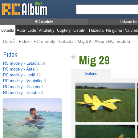
RC modely
Létáme be
Letadla
Auta
Lodě
Vrtulníky
Coptéry
Ostatní
Házedla
Na gumu
Na vlek
Domů
›
Fidok
›
RC modely - Letadla
›
Mig 29
›
Album RC modelu
Fidok
Mig 29
RC modely - Letadla
58
RC modely - Auta
6
Galerie
RC modely - Lodě
12
RC modely - Vrtulníky
5
RC modely - Coptéry
1
RC modely - Ostatní
3