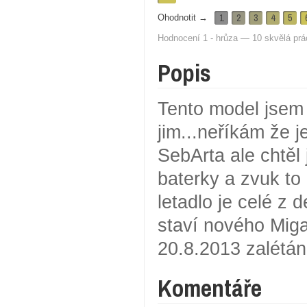
1
2
3
4
5
Ohodnotit →
Hodnocení 1 - hrůza — 10 skvělá prá
Popis
Tento model jsem 
jim...neříkám že 
SebArta ale chtěl 
baterky a zvuk to 
letadlo je celé z 
staví nového Mig
20.8.2013 zalétáno
Komentáře