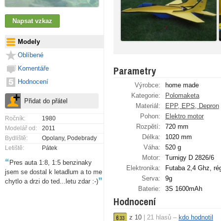
Modely
Oblíbené
Parametry
Komentáře
Hodnocení
Výrobce:
home made
Kategorie:
Polomaketa
Materiál:
EPP, EPS, Depron
Pohon:
Elektro motor
Ročník:
1980
Rozpětí:
720 mm
Modelář od:
2011
Délka:
1020 mm
Bydliště:
Opolany, Podebrady
Váha:
520 g
Letiště:
Pátek
Motor:
Turnigy D 2826/6
“
Pres auta 1:8, 1:5 benzinaky
Elektronika:
Futaba 2,4 Ghz, ré
jsem se dostal k letadlum a to me
Serva:
9g
”
chytlo a drzi do ted...letu zdar :-)
Baterie:
3S 1600mAh
Hodnocení
z
10
|
21
hlasů –
kdo hodnotil
6.
33