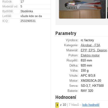
Ročník:
17
Modelář od:
5
Bydliště:
Studénka
Letiště:
všude kde se da
ICQ:
253290531
Parametry
Výrobce:
rc factory
Kategorie:
Akrobat - F3A
Materiál:
EPP, EPS, Depron
Pohon:
Elektro motor
Rozpětí:
810 mm
Délka:
920 mm
Váha:
150 g
Vrtule:
APC 8/3,8
Motor:
XM2815CA-20
Serva:
SD-3,7, HXT500
Baterie:
RAY 320
Hodnocení
z
10
|
7
hlasů –
kdo hodnotil
8