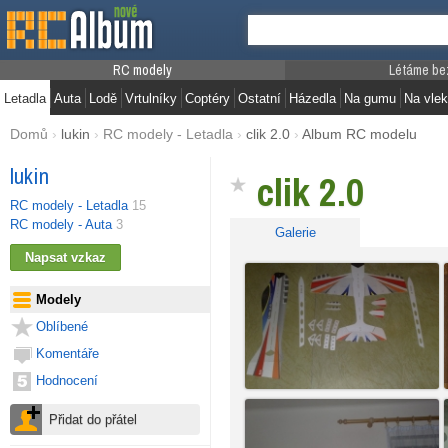
RC modely
Létáme be
Letadla
Auta
Lodě
Vrtulníky
Coptéry
Ostatní
Házedla
Na gumu
Na vlek
Domů
›
lukin
›
RC modely - Letadla
›
clik 2.0
›
Album RC modelu
lukin
clik 2.0
RC modely - Letadla
15
RC modely - Auta
3
Galerie
Modely
Oblíbené
Komentáře
Hodnocení