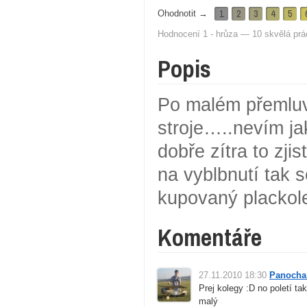
1
2
3
4
5
Ohodnotit →
Hodnocení 1 - hrůza — 10 skvělá prá
Popis
Po malém přemluv
stroje…..nevím ja
dobře zítra to zj
na vyblbnutí tak s
kupovaný plackole
Komentáře
27.11.2010 18:30
Panocha
Prej kolegy :D no poletí ta
malý