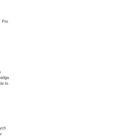
. Pro
a
 edga
le to
bych
v