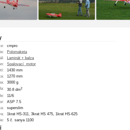
y
ce:
cmpro
ie:
Polomaketa
ál:
Laminát + balza
on:
Spalovací ­ motor
tí:
1430 mm
ka:
1270 mm
ha:
3000 g
la:
2
30.8 dm
le:
11/6
or:
ASP 7.5
ka:
superslim
va:
1krat HS-311, 3krat HS 475, 1krat HS-625
ie:
5 č. sanya 1100
í