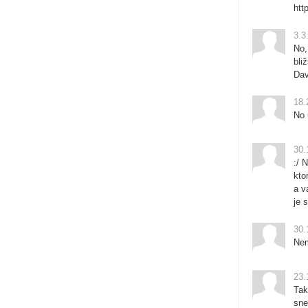
htt
3.3
No,
bli
Dav
18.
No 
30.
:/ 
kto
a v
je 
30.
Nem
23.
Tak
sne