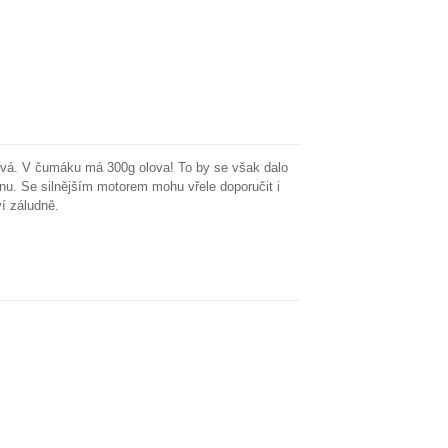
vá. V čumáku má 300g olova! To by se však dalo
u. Se silnějším motorem mohu vřele doporučit i
ví záludně.