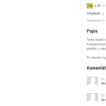
z
10
|
3
7.
33
Ohodnotit →
Hodnocení 1 -
Popis
Tento model 
kompenzovat s
pilotům s náro
Po různém vy
Komentář
17.
Ako
22.
Já 