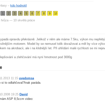
hlasy –
kdo hodnotil
1
2
3
4
5
6
7
8
9
10
 hrůza — 10 skvělá práce
vypadá opravdu překrásně. Jelikož v něm ale máme 7.5ku, výkon mu nepřebý
ilnějším motorem. Model by se nemusel tolik dovažovat a měl by více výkon
kem na akrobacii, ale i na klidnější let. Při uhlídání malé rychlosti se mi neje
lepšování a zlehčování má nyní hmotnost pod 3000g
e
11.2013 11:15
uvedomsa
 si to odlahčoval?Inak paráda.
10.2008 19:25
David
mám ASP 8,5ccm video: