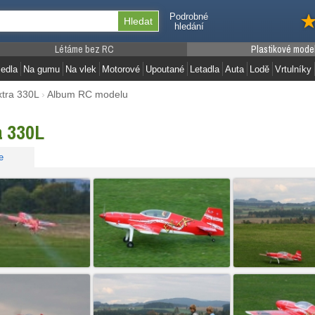
Podrobné
hledání
Létáme bez RC
Plastikové mode
edla
Na gumu
Na vlek
Motorové
Upoutané
Letadla
Auta
Lodě
Vrtulníky
xtra 330L
›
Album RC modelu
a 330L
e