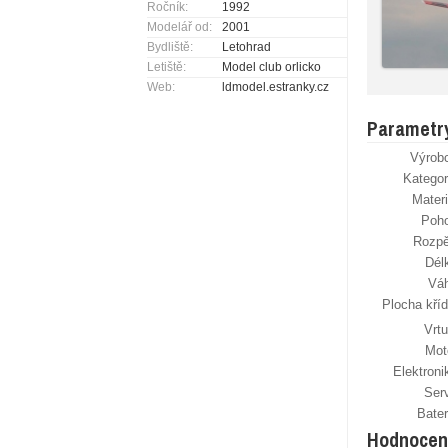
Ročník:
1992
Modelář od:
2001
Bydliště:
Letohrad
Letiště:
Model club orlicko
Web:
ldmodel.estranky.cz
Parametr
Výrob
Kategor
Materi
Poh
Rozpě
Dél
Vá
Plocha kříd
Vrtu
Mot
Elektroni
Ser
Bater
Hodnocen