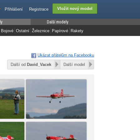
Přihlášení
Registrace
ly
Další modely
Bojové
Ostatní
Železnice
Papírové
Rakety
Ukázat přátelům na Facebooku
Další od
David_Vacek
Další model