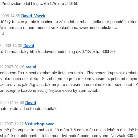
p://rcdavidomodel.blog.cz/0712/extra-330l-50
.2008 14:55
David_Vacek
 těžký to sice je, ale kupodivu to základní akrobacii celkem v pohodě zalétne
žší informace o mém modelu se koukněte na www.model.orlicko.cz
id
2.2008 14:33
David
už ho mám taky http://rcdavidomodel.blog.cz/0712/extra-330l-50
12.2007 01:16
srajni
Nechapem.To uz neni akrobat ale lietajuca tehla...Zbytocnost kupovat akrobat
ry akrobaciu nezalieta...Si zoberem ze je to o 20cm vacsie rozpetie od mojho
azi to o viac jak 2kg viac tak mi je to smiesne a nerealne ze to moze letiet...A
samozrejme kazdeho vec :) Nejake video by som uvital...
11.2007 15:48
David
áte nikdo video tohoto letadla?
11.2007 11:22
Vzduchoplavec
y mě překvapuje ta hmotnost. Já mám 7,5 ccm v éru o kilo lehčím a klidně 
sl ještě o kubík navíc. Tohle musí být hodně podmotorované. No však 300 g 