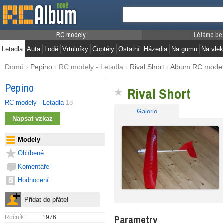
RC modely
Létáme be
Letadla
Auta
Lodě
Vrtulníky
Coptéry
Ostatní
Házedla
Na gumu
Na vlek
Domů
›
Pepino
›
RC modely - Letadla
›
Rival Short
›
Album RC mode
Pepino
Rival Short
RC modely - Letadla
18
Galerie
Modely
Oblíbené
Komentáře
Hodnocení
Parametry
Ročník:
1976