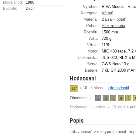
Modelář od:
1986
Výrobce:
RIVA Models - v ro
Bydliště:
Děčín
Kategorie:
Větroň
Materiál:
Balza + potah
Pohon:
Elektro motor
Rozpětí:
1500 mm
Váha:
720 g
Vrtule:
11/8
Motor:
MIG 480 race, 7,2 
Elektronika:
JES 020, REX 5 
Serva:
GWS Naro 13 g
Baterie:
7 čl. GP 2000 mAh
Hodnocení
z
10
|
3
hlasy –
kdo hodnotil
6.
67
1
2
3
4
5
Ohodnotit →
Hodnocení 1 - hrůza — 10 skvělá prá
Popis
"Stavebnice" v rozsypu (laminát. trup