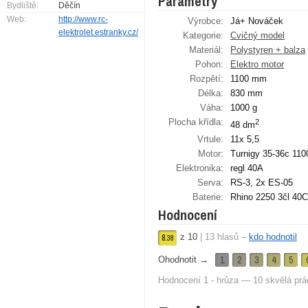
Parametry
Bydliště:
Děčín
Web:
http://www.rc-
Výrobce:
Já+ Nováček
elektrolet.estranky.cz/
Kategorie:
Cvičný model
Materiál:
Polystyren + balza
Pohon:
Elektro motor
Rozpětí:
1100 mm
Délka:
830 mm
Váha:
1000 g
Plocha křídla:
2
48 dm
Vrtule:
11x 5,5
Motor:
Turnigy 35-36c 11
Elektronika:
regl 40A
Serva:
RS-3, 2x ES-05
Baterie:
Rhino 2250 3čl 40C
Hodnocení
z
10
|
13
hlasů –
kdo hodnotil
8.
38
1
2
3
4
5
Ohodnotit →
Hodnocení 1 - hrůza — 10 skvělá prá