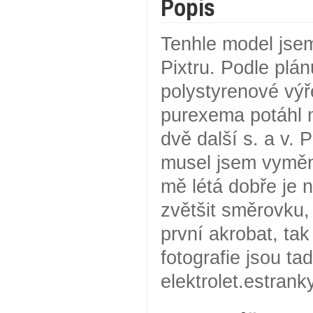
Popis
Tenhle model jsem
Pixtru. Podle plán
polystyrenové výře
purexema potáhl 
dvě další s. a v.
musel jsem vyměnit
mě létá dobře je 
zvětšit směrovku, 
první akrobat, ta
fotografie jsou ta
elektrolet.estrank