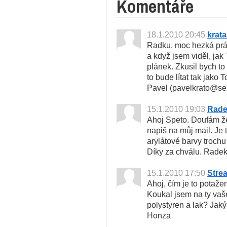
Komentáře
18.1.2010 20:45
krat
Radku, moc hezká prác
a když jsem viděl, jak 
plánek. Zkusil bych t
to bude lítat tak jako 
Pavel (pavelkrato@se
15.1.2010 19:03
Rad
Ahoj Speto. Doufám že 
napiš na můj mail. Je
arylátové barvy trochu
Díky za chválu. Radek
15.1.2010 17:50
Stre
Ahoj, čím je to potaže
Koukal jsem na ty vaš
polystyren a lak? Jak
Honza