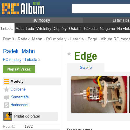
RC modely
Létáme be
Letadla
Auta
Lodě
Vrtulníky
Coptéry
Ostatní
Házedla
Na gumu
Na vlek
Domů
›
Radek_Mahn
›
RC modely - Letadla
›
Edge
›
Album RC mode
Radek_Mahn
Edge
RC modely - Letadla
3
Galerie
Modely
Oblíbené
Komentáře
Hodnocení
Ročník:
1972