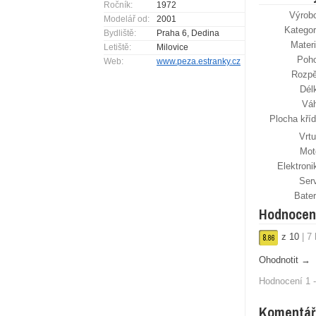
Ročník:
1972
Výrob
Modelář od:
2001
Kategor
Bydliště:
Praha 6, Dedina
Materi
Letiště:
Milovice
Poh
Web:
www.peza.estranky.cz
Rozpě
Dél
Vá
Plocha kříd
Vrtu
Mot
Elektroni
Ser
Bater
Hodnocen
z
10
|
7
8.
86
Ohodnotit →
Hodnocení 1 -
Komentář