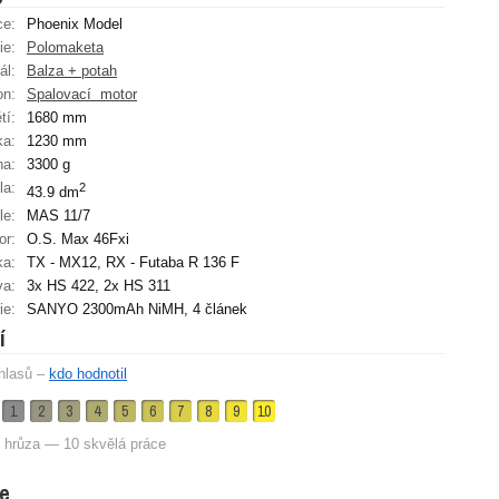
ce:
Phoenix Model
ie:
Polomaketa
ál:
Balza + potah
on:
Spalovací ­ motor
tí:
1680 mm
ka:
1230 mm
ha:
3300 g
la:
2
43.9 dm
le:
MAS 11/7
or:
O.S. Max 46Fxi
ka:
TX - MX12, RX - Futaba R 136 F
va:
3x HS 422, 2x HS 311
ie:
SANYO 2300mAh NiMH, 4 článek
í
hlasů –
kdo hodnotil
1
2
3
4
5
6
7
8
9
10
 hrůza — 10 skvělá práce
e