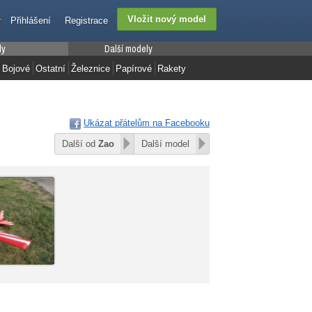
Přihlášení
Registrace
ly
Další modely
Bojové
Ostatní
Železnice
Papírové
Rakety
Ukázat přátelům na Facebooku
Další od
Zao
Další model