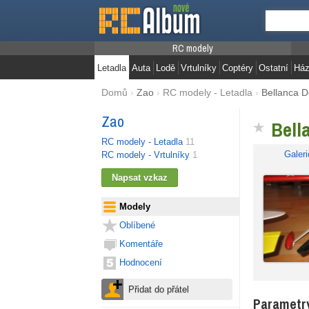
RC modely
Letadla
Auta
Lodě
Vrtulníky
Coptéry
Ostatní
Ház
Domů
›
Zao
›
RC modely - Letadla
›
Bellanca D
Zao
Bell
RC modely - Letadla
11
Galeri
RC modely - Vrtulníky
1
Modely
Oblíbené
Komentáře
Hodnocení
Parametr