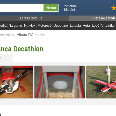
Podrobné
hledání
Létáme bez RC
Plastikové mode
edla
Na gumu
Na vlek
Motorové
Upoutané
Letadla
Auta
Lodě
Vrtulníky
ecathlon
›
Album RC modelu
anca Decathlon
e
y