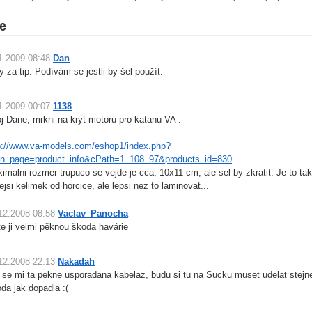
e
1.2009 08:48
Dan
y za tip. Podívám se jestli by šel použít.
1.2009 00:07
1138
j Dane, mrkni na kryt motoru pro katanu VA :
p://www.va-models.com/eshop1/index.php?
n_page=product_info&cPath=1_108_97&products_id=830
imalni rozmer trupuco se vejde je cca. 10x11 cm, ale sel by zkratit. Je to ta
nejsi kelimek od horcice, ale lepsi nez to laminovat...
12.2008 08:58
Vaclav_Panocha
e ji velmi pěknou škoda havárie
12.2008 22:13
Nakadah
i se mi ta pekne usporadana kabelaz, budu si tu na Sucku muset udelat stejn
da jak dopadla :(