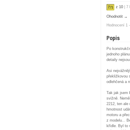
z
10
|
7
7.
71
Ohodnotit →
Hodnocení 1 -
Popis
Po konstrukčn
jednoho plánu
detaily nejsou
Asi nejvážněj
překližkovou 
odlehčená a n
Tak jak jsem 
svižně. Neměl
2212, ten ale
hmotnost udá
motoru a přec
z modelu... B
křídle. Byl to