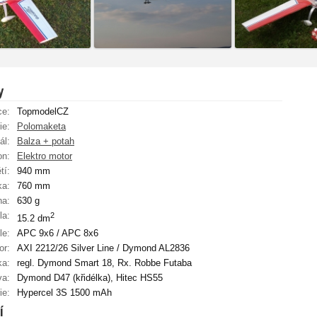
y
ce:
TopmodelCZ
ie:
Polomaketa
ál:
Balza + potah
on:
Elektro motor
tí:
940 mm
ka:
760 mm
ha:
630 g
la:
2
15.2 dm
le:
APC 9x6 / APC 8x6
or:
AXI 2212/26 Silver Line / Dymond AL2836
ka:
regl. Dymond Smart 18, Rx. Robbe Futaba
va:
Dymond D47 (křidélka), Hitec HS55
ie:
Hypercel 3S 1500 mAh
í