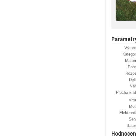
Parametr
Výrob
Kategor
Materi
Poh
Rozpě
Dél
Vá
Plocha kříd
Vrtu
Mot
Elektroni
Ser
Bater
Hodnocen