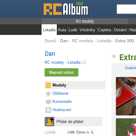
RC modely
Letadla
Auta
Lodě
Vrtulníky
Coptéry
Ostatní
Ház
Domů
›
Dan
›
RC modely - Letadla
›
Extra 300
Dan
Extr
RC modely - Letadla
22
Galeri
Modely
Oblíbené
Komentáře
Hodnocení
Letiště:
LMK Týnec n. S.