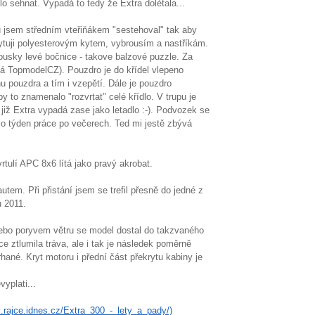
o sehnat. Vypadá to tedy že Extra dolétala...
u jsem středním vteřiňákem "sestehoval" tak aby
kytuji polyesterovým kytem, vybrousím a nastříkám.
usky levé bočnice - takove balzové puzzle. Za
vá TopmodelCZ). Pouzdro je do křídel vlepeno
u pouzdra a tím i vzepětí. Dále je pouzdro
y to znamenalo "rozvrtat" celé křídlo. V trupu je
již Extra vypadá zase jako letadlo :-). Podvozek se
alo týden práce po večerech. Ted mi jestě zbývá
tulí APC 8x6 lítá jako pravý akrobat.
tem. Při přistání jsem se trefil přesně do jedné z
u 2011.
 nebo poryvem větru se model dostal do takzvaného
e ztlumila tráva, ale i tak je následek poměrně
rhané. Kryt motoru i přední část překrytu kabiny je
yplati...
rc.rajce.idnes.cz/Extra_300_-_lety_a_pady/)