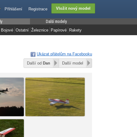
Přihlášení
Registrace
ly
Další modely
Bojové
Ostatní
Železnice
Papírové
Rakety
Ukázat přátelům na Facebooku
Další od
Dan
Další model