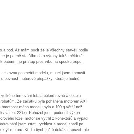
s a pod. Až mám pocit že je všechny stavějí podle
e je patrně staršího data výroby takže některé
k bateriím je přístup přes víko na spodku trupu.
l celkovou geometrii modelu, musel jsem zbrousit
vu o pevnost motorové přepážky, která je hodně
z velkého trimování létala pěkně rovně a docela
 akrobatům. Ze začátku byla poháněná motorem AXI
dná hmotnost mého modelu byla o 100 g větší než
vivalent 2217). Bohužel jsem podcenil výkon
torového lože, motor se vytrhl z konektorů a vypadl
odrovnání jsem ztratil rychlost a model spadl po
 kryt motoru. Křídlo bych ještě dokázal spravit, ale