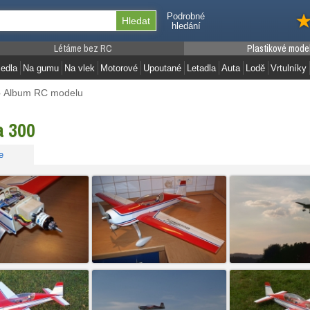
Podrobné
hledání
Létáme bez RC
Plastikové mode
edla
Na gumu
Na vlek
Motorové
Upoutané
Letadla
Auta
Lodě
Vrtulníky
›
Album RC modelu
a 300
e