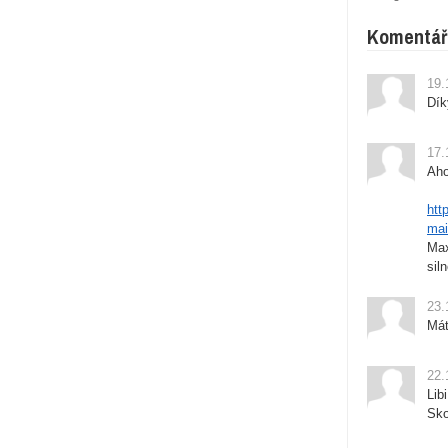
Komentář
19.
Dík
17.
Aho
htt
mai
Max
sil
23.
Mát
22.
Lib
Sko