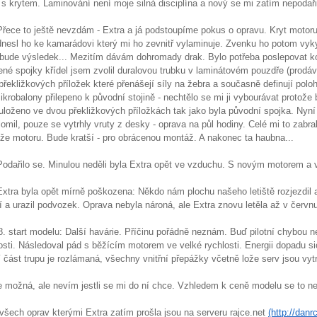
 krytem. Laminování není moje silná disciplína a nový se mi zatím nepodařil
Přece to ještě nevzdám - Extra a já podstoupíme pokus o opravu. Kryt motor
odnesl ho ke kamarádovi který mi ho zevnitř vylaminuje. Zvenku ho potom vy
bude výsledek... Mezitím dávám dohromady drak. Bylo potřeba poslepovat ko
né spojky křídel jsem zvolil duralovou trubku v laminátovém pouzdře (prodá
řekližkových příložek které přenášejí síly na žebra a současně definují poloh
robalony přilepeno k původní stojině - nechtělo se mi ji vybourávat protože b
uloženo ve dvou překližkových příložkách tak jako byla původní spojka. Nyní 
lomil, pouze se vytrhly vruty z desky - oprava na půl hodiny. Celé mi to zabr
ože motoru. Bude kratší - pro obrácenou montáž. A nakonec ta haubna...
Podařilo se. Minulou neděli byla Extra opět ve vzduchu. S novým motorem a vr
Extra byla opět mírně poškozena: Někdo nám plochu našeho letiště rozjezdil au
jí a urazil podvozek. Oprava nebyla nároná, ale Extra znovu letěla až v červn
8. start modelu: Další havárie. Příčinu pořádně neznám. Buď pilotní chybou
osti. Následoval pád s běžícím motorem ve velké rychlosti. Energii dopadu sic
í část trupu je rozlámaná, všechny vnitřní přepážky včetně lože serv jsou vyt
e možná, ale nevím jestli se mi do ní chce. Vzhledem k ceně modelu se to nev
 všech oprav kterými Extra zatím prošla jsou na serveru rajce.net
(http://dan