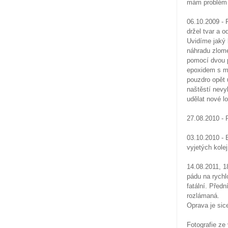
mám problém s
06.10.2009 - 
držel tvar a 
Uvidíme jaký 
náhradu zlome
pomocí dvou p
epoxidem s mik
pouzdro opět 
naštěstí nevy
udělat nové l
27.08.2010 - 
03.10.2010 - 
vyjetých kole
14.08.2011, 1
pádu na rychl
fatální. Předn
rozlámaná.
Oprava je sic
Fotografie ze