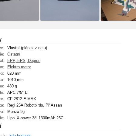
y
ce:
Vlastní (plánek z netu)
ie:
Ostatní
ál:
EPP, EPS, Depron
on:
Elektro motor
tí:
620 mm
ka:
1010 mm
ha:
480 g
le:
APC 7/5" E
or:
CF 2812 E-MAX
ka:
Regl 25A Robotbirds, Př.Assan
va:
Monza 9g
ie:
Lipol X-power 3čl 1300mAh 25C
í
asů –
kdo hodnotil