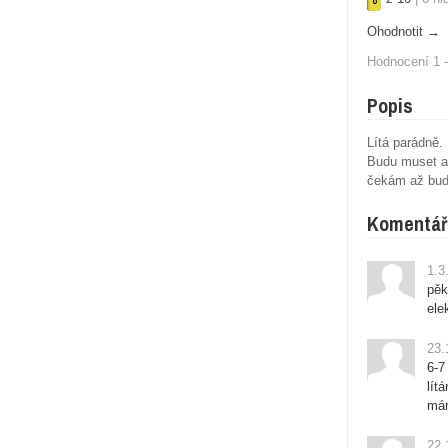
8
Ohodnotit →
Hodnocení 1 -
Popis
Lítá parádně.
Budu muset as
čekám až bude
Komentář
1.3
pěk
ele
23.
6-7
lít
mám
22.