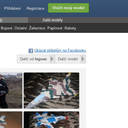
Přihlášení
Registrace
ly
Další modely
Bojové
Ostatní
Železnice
Papírové
Rakety
Ukázat přátelům na Facebooku
Další od
leguan
Další model