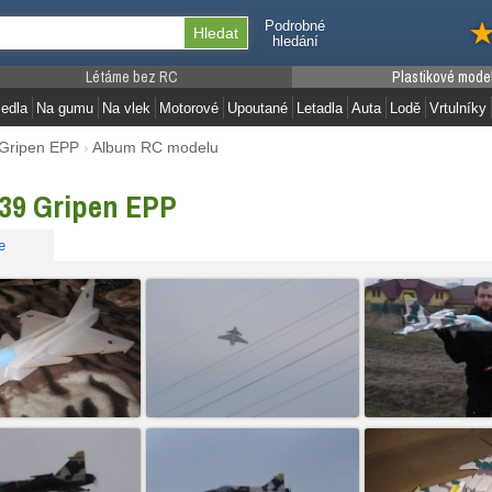
Podrobné
hledání
Létáme bez RC
Plastikové mode
edla
Na gumu
Na vlek
Motorové
Upoutané
Letadla
Auta
Lodě
Vrtulníky
Gripen EPP
›
Album RC modelu
39 Gripen EPP
e