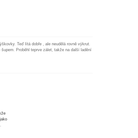
ýškovky. Teď lítá dobře , ale neudělá rovně výkrut.
šupem. Proběhl teprve zálet, takže na další ladění
akže
 jako
.