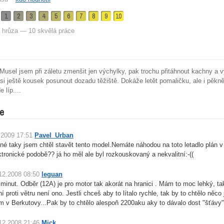
1
2
3
4
5
6
7
8
9
10
 hrůza — 10 skvělá práce
 Musel jsem při záletu zmenšit jen výchylky, pak trochu přitáhnout kachny a v
i ještě kousek posunout dozadu těžiště. Dokáže letět pomaličku, ale i pěkně 
 líp....
e
.2009 17:51
Pavel_Urban
né taky jsem chtěl stavět tento model.Nemáte náhodou na toto letadlo plán v
ktronické podobě?? já ho měl ale byl rozkouskovaný a nekvalitní:-((
12.2008 08:50
leguan
 minut. Odběr (12A) je pro motor tak akorát na hranici . Mám to moc lehký, t
ání proti větru není ono. Jestli chceš aby to lítalo rychle, tak by to chtělo něco
 v Berkutovy...Pak by to chtělo alespoň 2200aku aky to dávalo dost "šťávy"
12.2008 21:46
Mick