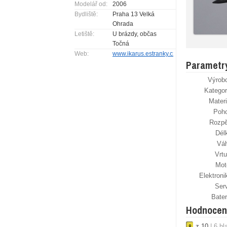
Modelář od:
2006
Bydliště:
Praha 13 Velká
Ohrada
Letiště:
U brázdy, občas
Točná
Web:
www.ikarus.estranky.cz
Parametr
Výrob
Kategor
Materi
Poh
Rozpě
Dél
Vá
Vrtu
Mot
Elektroni
Ser
Bater
Hodnocen
z
10
|
6
hl