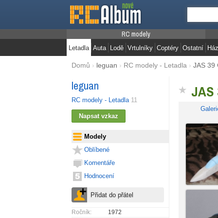
RC modely
Letadla
Auta
Lodě
Vrtulníky
Coptéry
Ostatní
Ház
Domů
›
leguan
›
RC modely - Letadla
›
JAS 39 
leguan
JAS 
RC modely - Letadla
11
Galeri
Modely
Oblíbené
Komentáře
Hodnocení
Ročník:
1972