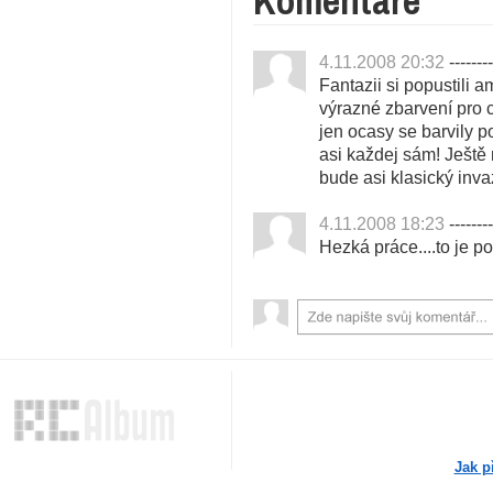
Komentáře
4.11.2008 20:32
--------
Fantazii si popustili 
výrazné zbarvení pro c
jen ocasy se barvily p
asi každej sám! Ještě
bude asi klasický inv
4.11.2008 18:23
--------
Hezká práce....to je p
Jak p