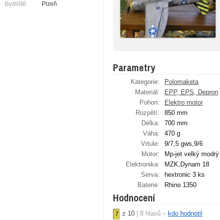
Bydliště:
Plzeň
Parametry
Kategorie:
Polomaketa
Materiál:
EPP, EPS, Depron
Pohon:
Elektro motor
Rozpětí:
850 mm
Délka:
700 mm
Váha:
470 g
Vrtule:
9/7,5 gws,9/6
Motor:
Mp-jet velký modrý
Elektronika:
MZK,Dynam 18
Serva:
hextronic 3 ks
Baterie:
Rhino 1350
Hodnocení
z
10
|
8
hlasů –
kdo hodnotil
7