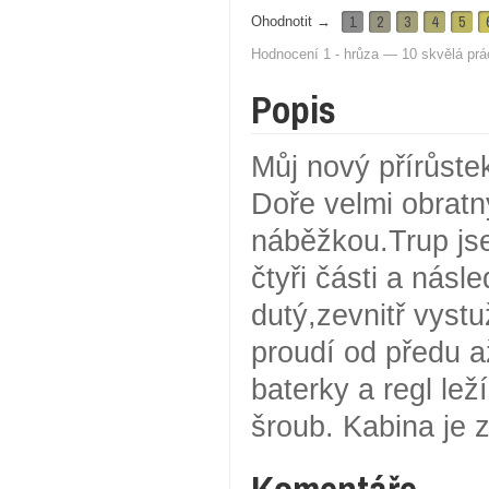
1
2
3
4
5
Ohodnotit →
Hodnocení 1 - hrůza — 10 skvělá prá
Popis
Můj nový přírůstek
Doře velmi obratnýa
náběžkou.Trup jse
čtyři části a násl
dutý,zevnitř vyst
proudí od předu 
baterky a regl lež
šroub. Kabina je 