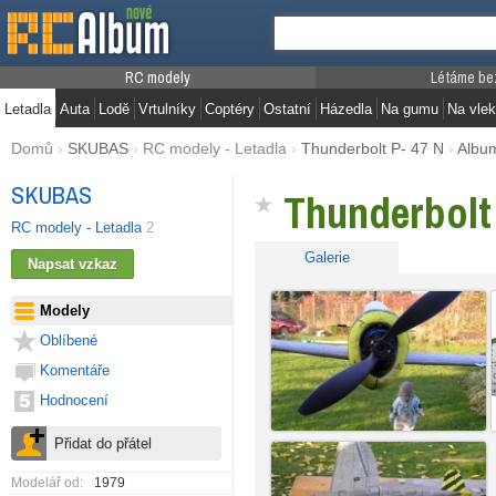
RC modely
Létáme be
Letadla
Auta
Lodě
Vrtulníky
Coptéry
Ostatní
Házedla
Na gumu
Na vlek
Domů
›
SKUBAS
›
RC modely - Letadla
›
Thunderbolt P- 47 N
›
Albu
SKUBAS
Thunderbolt
RC modely - Letadla
2
Galerie
Modely
Oblíbené
Komentáře
Hodnocení
Modelář od:
1979