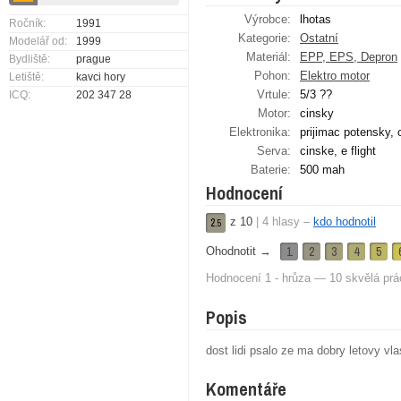
Výrobce:
lhotas
Ročník:
1991
Kategorie:
Ostatní
Modelář od:
1999
Materiál:
EPP, EPS, Depron
Bydliště:
prague
Pohon:
Elektro motor
Letiště:
kavci hory
Vrtule:
5/3 ??
ICQ:
202 347 28
Motor:
cinsky
Elektronika:
prijimac potensky, 
Serva:
cinske, e flight
Baterie:
500 mah
Hodnocení
z
10
|
4
hlasy –
kdo hodnotil
2.
5
1
2
3
4
5
Ohodnotit →
Hodnocení 1 - hrůza — 10 skvělá prá
Popis
dost lidi psalo ze ma dobry letovy vl
Komentáře