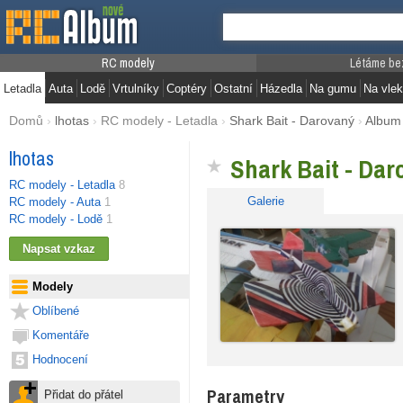
RC modely
Létáme be
Letadla
Auta
Lodě
Vrtulníky
Coptéry
Ostatní
Házedla
Na gumu
Na vlek
Domů
›
lhotas
›
RC modely - Letadla
›
Shark Bait - Darovaný
›
Album
lhotas
Shark Bait - Dar
RC modely - Letadla
8
Galerie
RC modely - Auta
1
RC modely - Lodě
1
Modely
Oblíbené
Komentáře
Hodnocení
Parametry