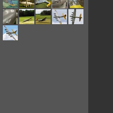
Modelář od:
1966
Bydliště:
Nerad
Letiště:
Mělice
Jak p