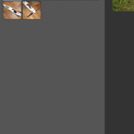
Modely
Oblíbené
Komentáře
Hodnocení
Ročník:
1966
Modelář od:
1974
Bydliště:
Pardubice
Letiště:
Dostihová dráha,
Ostřešany