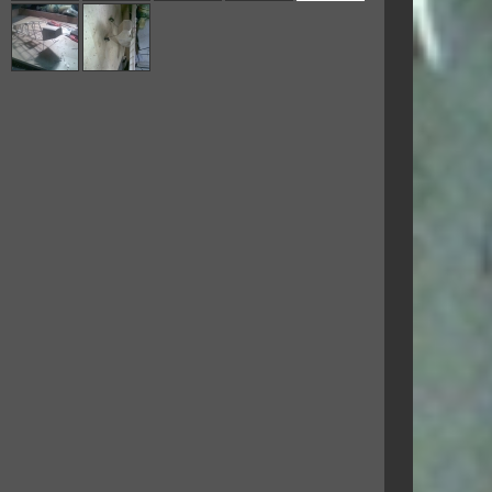
Modelář od:
2007
Letiště:
janikovce
Web:
www.rc-nitra.sk
Jak p