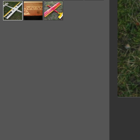
Modely
Oblíbené
Komentáře
Hodnocení
Ročník:
1966
Modelář od:
1974
Bydliště:
Pardubice
Letiště:
Dostihová dráha,
Ostřešany