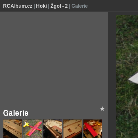
RCAlbum.cz
|
Hoki
|
Žgol - 2
|
Galerie
RC modely
Letadla
Auta
Lodě
Vrtulníky
Coptéry
Ostatní
Ház
Domů
›
Hoki
›
RC modely - Letadla
›
Žgol - 2
›
Hoki
Žgol 
RC modely - Letadla
75
Galeri
RC modely - Auta
20
RC modely - Lodě
6
RC modely - Vrtulníky
4
RC modely - Coptéry
3
RC modely - Ostatní
7
Plastikové modely - Letadla
1
Další modely - Železnice
1
Galerie
Létáme bez RC - Házedla
2